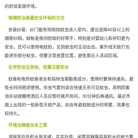
的舒适家居环境。
物理防治是最安全环保的方式
安装纱窗、纱门能有效阻挡蚊虫进入室内，建议选择40目以上的
细密纱网。蚊帐是夜间防蚊的好帮手，特别是对婴幼儿和孕妇更为
安全。还可以使用电蚊拍，
见到蚊虫
时主动出击。紫外线灭蚊灯也
能诱杀部分蚊虫，但要注意放置位置，避免靠近人活动区域。
化学防治见效快，但需注意安全
蚊香和电热蚊香液含有拟除虫菊酯类成分，使用时要保持通风，避
免长时间密闭使用。杀虫气雾剂适合快速灭杀可见蚊虫，高明四害
消杀站提醒喷洒后人员应暂时离开房间，30分钟后再通风。最近市
面上出现的一些新型灭蚊产品，如含有避蚊胺成分的喷雾，效果也
较持久。
环境治理是治本之策
清除室内外积水是关键，花盆托盘、闲置容器等
容易积水
的地方要