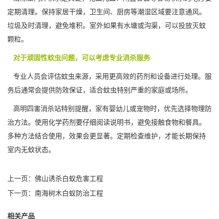
定期清理。保持家居干燥，卫生间、厨房等潮湿区域要注意通风。
垃圾及时清理，避免堆积。室外如果有水塘或沟渠，可以投放灭蚊
颗粒。
对于顽固性蚊虫问题，可以考虑专业消杀服务
专业人员会评估蚊虫来源，采用更高效的药剂和设备进行处理。服
务后通常会提供防效保证，适合蚊虫特别严重的家庭或场所。
高明四害消杀站特别提醒，家有婴幼儿或宠物时，优先选择物理防
治方法。使用化学药剂要仔细阅读说明书，避免接触食物和餐具。
多种方法结合使用，效果会更显著。定期检查维护，才能长期保持
室内无蚊
状态。
上一页：
佛山诱杀白蚁危害工程
下一页：
南海树木白蚁防治工程
相关产品