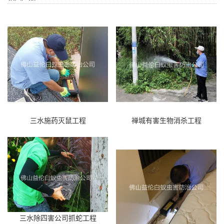
三水施药灭鼠工程
禅城有害生物消杀工程
三水除四害公司抓蛇工程