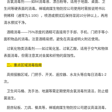
含氯消毒剂——如84消毒液、漂白粉等，适用于地面、桌面、卫
生间等硬表面的消毒。禅城病媒生物防控公司使用时需按
说明书
比
例稀释（通常为1:100），喷洒或擦拭后保持湿润10分钟以上，再用
清水擦拭干净。
酒精消毒——75%浓度的酒精可直接用于手部、手机、门把手等小
面积物品的消毒。注意酒精易燃，避免在高温或明火附近使用。
过氧化物类消毒剂——如过氧化氢、过氧乙酸，适用于空气和物体
表面消毒，但需注意其对金属和织物的腐蚀性。
二、重点区域消毒指南
高频接触区域，门把手、开关、遥控器、水龙头等应每日消毒1-2
次。
卫生间马桶、洗手池、地漏等需定期使用含氯消毒剂清洁，防止细
菌滋生。
厨房砧板、刀具、餐具等，禅城病媒生物防控公司建议高温消毒，