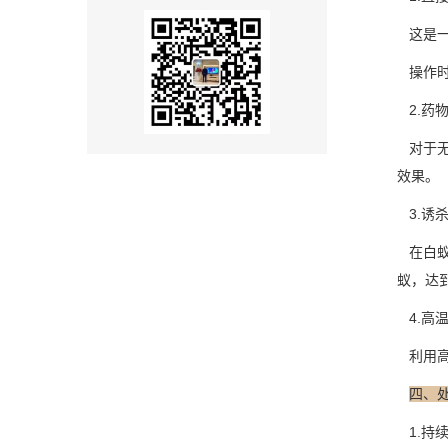
这是一
操作时
2.药
对于无
效果。
3.诱
在白蚁
蚁，达
4.高
利用高
四、
1.持