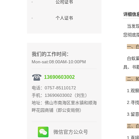
公司证书
详细信
个人证书
当发现
您彻底
一、
我们的工作时间：
白蚁巢
Mon-sat:08:00AM-10:00PM
具、书
13690603002
二、
电话：0757-85110172
1.观
手机：13690603002（刘生）
2.寻
地址：佛山市南海区里水镇和顺海
畔花园商铺（即公安局侧）
3.留
三、
微信官方公众号
1.直