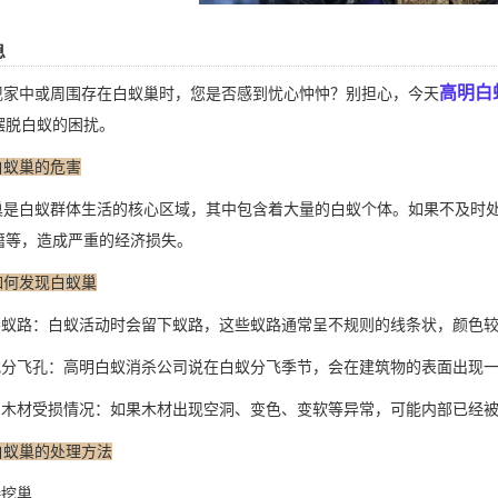
息
高明白
家中或周围存在白蚁巢时，您是否感到忧心忡忡？别担心，今天
摆脱白蚁的困扰。
白蚁巢的危害
是白蚁群体生活的核心区域，其中包含着大量的白蚁个体。如果不及时处
籍等，造成严重的经济损失。
如何发现白蚁巢
察蚁路：白蚁活动时会留下蚁路，这些蚁路通常呈不规则的线条状，颜色
找分飞孔：高明白蚁消杀公司说在白蚁分飞季节，会在建筑物的表面出现
意木材受损情况：如果木材出现空洞、变色、变软等异常，可能内部已经
白蚁巢的处理方法
接挖巢