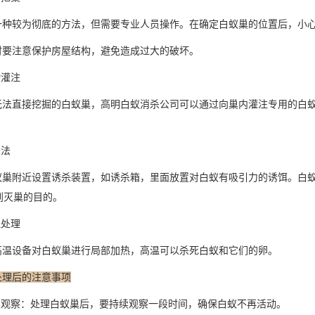
种较为彻底的方法，但需要
专业人员
操作。在确定白蚁巢的位置后，小
要注意保护房屋结构，避免造成过大的破坏。
物灌注
法直接挖掘的白蚁巢，高明白蚁消杀公司可以通过向巢内灌注专用的
白
杀法
巢附近设置诱杀装置，如诱杀箱，里面放置对白蚁有吸引力的诱饵。白蚁
到灭巢的目的。
温处理
温设备对白蚁巢进行局部加热，高温可以杀死白蚁和它们的卵。
处理后的注意事项
续观察：处理白蚁巢后，要持续观察一段时间，确保白蚁不再活动。