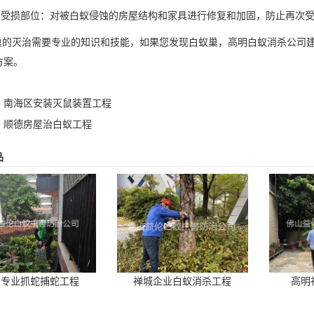
复受损部位：对被白蚁侵蚀的
房屋结构
和家具进行修复和加固，防止再次
的灭治需要专业的知识和技能，如果您发现白蚁巢，高明白蚁消杀公司建
方案。
：
南海区安装灭鼠装置工程
：
顺德房屋治白蚁工程
品
山专业抓蛇捕蛇工程
禅城企业白蚁消杀工程
高明