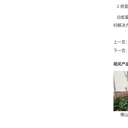
2.修
白蚁巢
的解决
上一页
下一页
相关产
佛